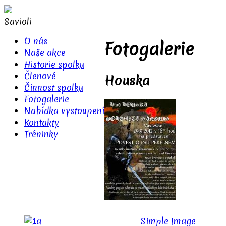
Savioli
O nás
Fotogalerie
Naše akce
Historie spolku
Členové
Houska
Činnost spolku
Fotogalerie
Nabídka vystoupení
Kontakty
Tréninky
Simple Image