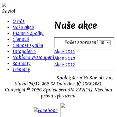
Savioli
O nás
Naše akce
Naše akce
Historie spolku
Členové
Počet zobrazení
Činnost spolku
Fotogalerie
Akce 2014
Nabídka vystoupení
Akce 2013
Kontakty
Akce 2012
Tréninky
Spolek šermířů Savioli, z.s.,
Hlavní 74/12, 362 63 Dalovice, IČ 26662981.
Copyright © 2026 Spolek šermířů SAVIOLI. Všechna
práva vyhrazena.